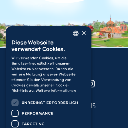
×
Diese Webseite
ENGLISH
verwendet Cookies.
ITALIAN
Wir verwenden Cookies, um die
Benutzerfreundlichkeit unserer
POLISH
Website zu verbessern. Durch die
FRENCH
weitere Nutzung unserer Webseite
stimmen Sie der Verwendung von
YouTube
Facebook
TikTok
Instagram
DUTCH
Cookies gemäß unserer Cookie-
Richtlinie zu.
Weitere Informationen
GERMAN
Acamar Films
SPANISH
UNBEDINGT ERFORDERLICH
PERFORMANCE
Acamar Films Limited
2026
©
TARGETING