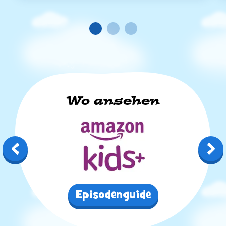
Read more
Re
Wo ansehen
Amazon Kids+
Episodenguide