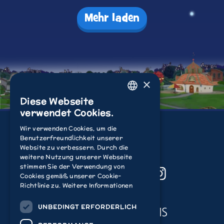
Mehr laden
×
Diese Webseite
ENGLISH
verwendet Cookies.
ITALIAN
Wir verwenden Cookies, um die
Benutzerfreundlichkeit unserer
POLISH
Website zu verbessern. Durch die
FRENCH
weitere Nutzung unserer Webseite
stimmen Sie der Verwendung von
YouTube
Facebook
TikTok
Instagram
DUTCH
Cookies gemäß unserer Cookie-
Richtlinie zu.
Weitere Informationen
GERMAN
Acamar Films
SPANISH
UNBEDINGT ERFORDERLICH